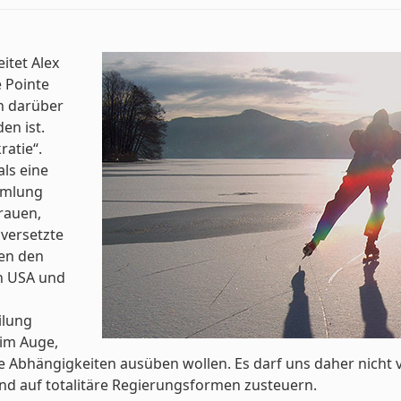
eitet Alex
 Pointe
n darüber
en ist.
ratie“.
ls eine
ammlung
Frauen,
 versetzte
ren den
en USA und
ilung
 im Auge,
 Abhängigkeiten ausüben wollen. Es darf uns daher nich
and auf totalitäre Regierungsformen zusteuern.