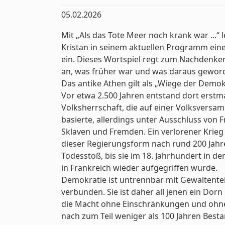
05.02.2026
Mit „Als das Tote Meer noch krank war ...“ l
Kristan in seinem aktuellen Programm eine
ein. Dieses Wortspiel regt zum Nachdenke
an, was früher war und was daraus geword
Das antike Athen gilt als „Wiege der Demok
Vor etwa 2.500 Jahren entstand dort erstma
Volksherrschaft, die auf einer Volksvers
basierte, allerdings unter Ausschluss von 
Sklaven und Fremden. Ein verlorener Krieg
dieser Regierungsform nach rund 200 Jah
Todesstoß, bis sie im 18. Jahrhundert in d
in Frankreich wieder aufgegriffen wurde.
Demokratie ist untrennbar mit Gewaltente
verbunden. Sie ist daher all jenen ein Dorn
die Macht ohne Einschränkungen und ohne
nach zum Teil weniger als 100 Jahren Best