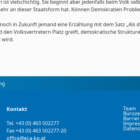
 vielschichtig. Sie beginnt aber jedenfalls beim Volk selb
mehr an dieser Staatsform hat. Können Demokratien Problem
t noch in Zukunft jemand eine Erzählung mit dem Satz „Als
d den Volksvertretern Platz greift, demokratische Struktur
 wird.
ing
Team
Kontakt
Büroze
Barrier
Tel.
+43 (0) 463 502277
Impre
Datens
Fax +43 (0) 463 502277-20
office@eca-kp.at