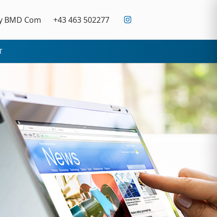
y BMD Com
+43 463 502277
T